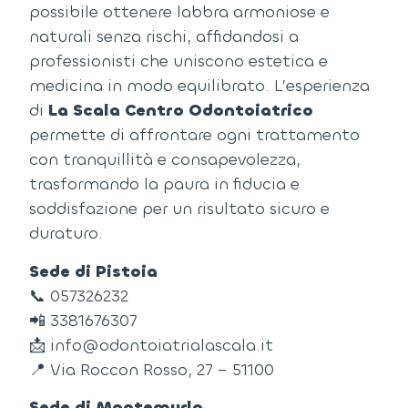
possibile ottenere labbra armoniose e
naturali senza rischi, affidandosi a
professionisti che uniscono estetica e
medicina in modo equilibrato.
L’esperienza
di
La Scala Centro Odontoiatrico
permette di affrontare ogni trattamento
con tranquillità e consapevolezza,
trasformando la paura in fiducia e
soddisfazione per un risultato sicuro e
duraturo.
Sede di Pistoia
📞
057326232
📲
3381676307
📩
info@odontoiatrialascala.it
📍
Via Roccon Rosso, 27 – 51100
Sede di Montemurlo