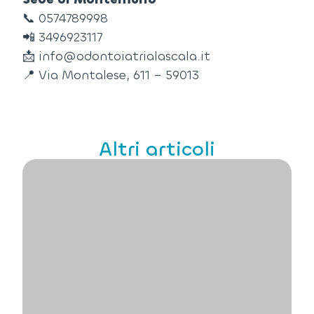
📞
0574789998
📲
3496923117
📩
info@odontoiatrialascala.it
📍
Via Montalese, 611 – 59013
Altri articoli