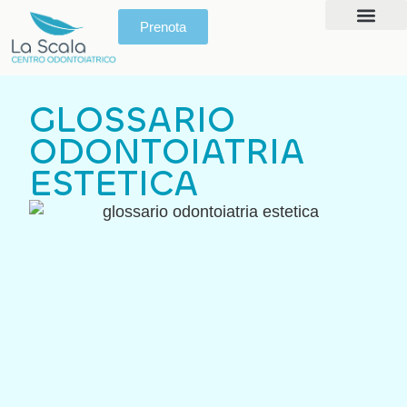
Prenota
Prima Visita
Giornata del Sorris
GLOSSARIO
ODONTOIATRIA
ESTETICA