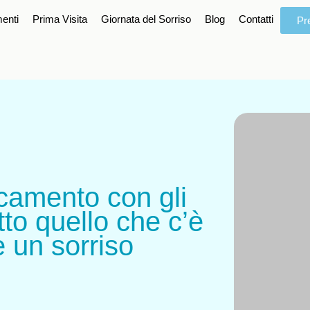
menti
Prima Visita
Giornata del Sorriso
Blog
Contatti
Pr
camento con gli
tto quello che c’è
 un sorriso